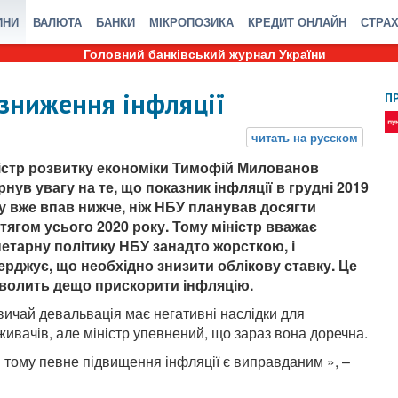
ИНИ
ВАЛЮТА
БАНКИ
МІКРОПОЗИКА
КРЕДИТ ОНЛАЙН
СТРА
Головний банківський журнал України
зниження інфляції
П
істр розвитку економіки Тимофій Милованов
рнув увагу на те, що показник інфляції в грудні 2019
у вже впав нижче, ніж НБУ планував досягти
тягом усього 2020 року. Тому міністр вважає
етарну політику НБУ занадто жорсткою, і
ерджує, що необхідно знизити облікову ставку. Це
волить дещо прискорити інфляцію.
вичай девальвація має негативні наслідки для
живачів, але міністр упевнений, що зараз вона доречна.
 і тому певне підвищення інфляції є виправданим », –