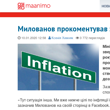
НОВ
Милованов прокоментував 
10.01.2020
Ксенія Хижняк
Мін
зве
рок
про
мон
ств
доз
Заз
спо
«Тут ситуація інша. Ми вже нижче цілі по інфляції
зазначив Милованов на своїй сторінці в Facebook.