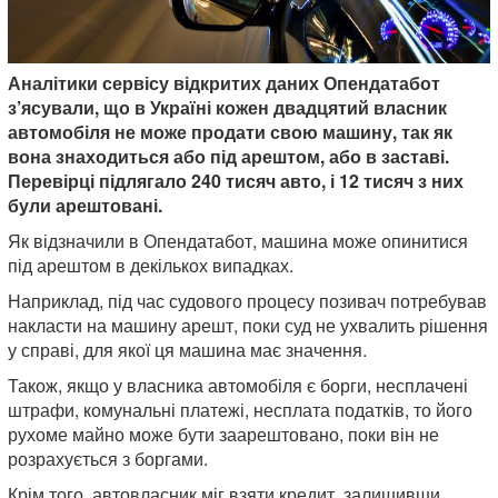
Аналітики сервісу відкритих даних Опендатабот
з’ясували, що в Україні кожен двадцятий власник
автомобіля не може продати свою машину, так як
вона знаходиться або під арештом, або в заставі.
Перевірці підлягало 240 тисяч авто, і 12 тисяч з них
були арештовані.
Як відзначили в Опендатабот, машина може опинитися
під арештом в декількох випадках.
Наприклад, під час судового процесу позивач потребував
накласти на машину арешт, поки суд не ухвалить рішення
у справі, для якої ця машина має значення.
Також, якщо у власника автомобіля є борги, несплачені
штрафи, комунальні платежі, несплата податків, то його
рухоме майно може бути заарештовано, поки він не
розрахується з боргами.
Крім того, автовласник міг взяти кредит, залишивши