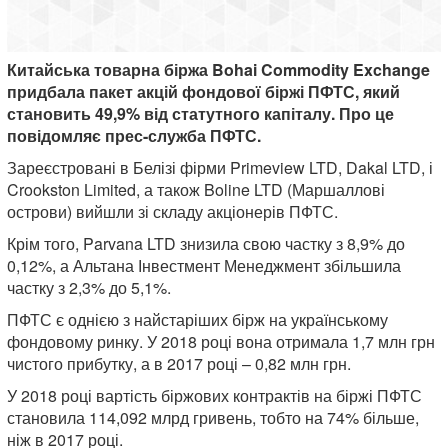
Китайська товарна біржа Bohai Commodity Exchange
придбала пакет акцій фондової біржі ПФТС, який
становить 49,9% від статутного капіталу. Про це
повідомляє прес-служба ПФТС.
Зареєстровані в Белізі фірми Primeview LTD, Dakal LTD, і
Crookston Limited, а також Boline LTD (Маршаллові
острови) вийшли зі складу акціонерів ПФТС.
Крім того, Parvana LTD знизила свою частку з 8,9% до
0,12%, а Альтана Інвестмент Менеджмент збільшила
частку з 2,3% до 5,1%.
ПФТС є однією з найстаріших бірж на українському
фондовому ринку. У 2018 році вона отримала 1,7 млн ​​грн
чистого прибутку, а в 2017 році – 0,82 млн грн.
У 2018 році вартість біржових контрактів на біржі ПФТС
становила 114,092 млрд гривень, тобто на 74% більше,
ніж в 2017 році.