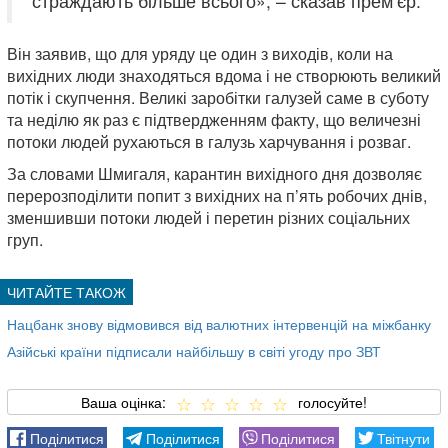
страждають більше всього», – сказав прем’єр.
Він заявив, що для уряду це один з виходів, коли на
вихідних люди знаходяться вдома і не створюють великий
потік і скупчення. Великі заробітки галузей саме в суботу
та неділю як раз є підтвердженням факту, що величезні
потоки людей рухаються в галузь харчування і розваг.
За словами Шмигаля, карантин вихідного дня дозволяє
перерозподілити попит з вихідних на п’ять робочих днів,
зменшивши потоки людей і перетин різних соціальних
груп.
Нацбанк знову відмовився від валютних інтервенцій на міжбанку
Азійські країни підписали найбільшу в світі угоду про ЗВТ