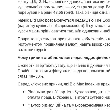
коштує $6,12. На основі цих даних аналітики вив
купівельної спроможності — 22,71 грн за долар. 
перебував на рівні 43,55 грн/$. Така різниця озн
Індекс Big Mac розраховується редакцією The Econ
(паритету купівельної спроможності). Її суть поля
курси мають зрівнюватися так, аби однаковий набі
Попри те, що самі автори визнають обмеженість т
інструментом порівняння валют і навіть використов
валютних курсів.
Чому гривня стабільно виглядає недооцінено
Експерти звертають увагу, що значне відхилення 
Подібні показники фіксувалися і до повномасштабн
сягав 48–50%.
Серед ключових причин, які Big Mac Index не врах
Рівень витрат. У вартість бургера входять не
оплата праці. В Україні ці витрати суттєво ни
Фактор ризику. Війна та макроекономічна не