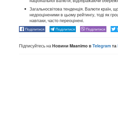
національної валюти, відображаючи обережні
Загальносвітова тенденція. Валюти країн, 
недооціненими в цьому рейтингу, тоді як гр
навпаки, часто переоцінені.