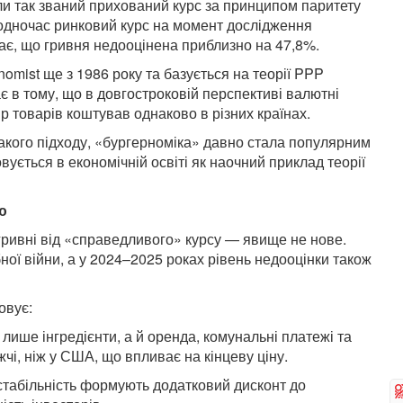
ели так званий прихований курс за принципом паритету
Водночас ринковий курс на момент дослідження
ачає, що гривня недооцінена приблизно на 47,8%.
omist ще з 1986 року та базується на теорії PPP
гає в тому, що в довгостроковій перспективі валютні
р товарів коштував однаково в різних країнах.
акого підходу, «бургерноміка» давно стала популярним
ується в економічній освіті як наочний приклад теорії
ю
гривні від «справедливого» курсу — явище не нове.
ої війни, а у 2024–2025 роках рівень недооцінки також
овує:
 лише інгредієнти, а й оренда, комунальні платежі та
жчі, ніж у США, що впливає на кінцеву ціну.
стабільність формують додатковий дисконт до