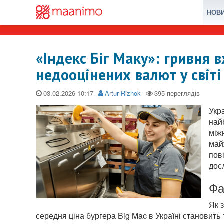
НОВ
«Індекс Біг Маку»: гривня 
недооцінених валют у світі
03.02.2026
Artur Rizhok
Укр
най
між
май
пов
дос
Фа
Як 
середня ціна бургера Big Mac в Україні становить