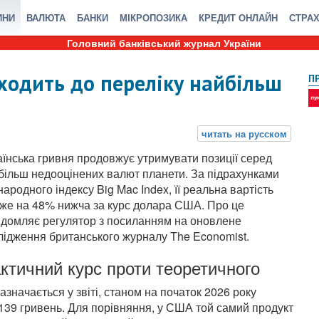
ИНИ
ВАЛЮТА
БАНКИ
МІКРОПОЗИКА
КРЕДИТ ОНЛАЙН
СТРА
Головний банківський журнал України
входить до переліку найбільш
П
аїнська гривня продовжує утримувати позиції серед
більш недооцінених валют планети. За підрахунками
народного індексу Big Mac Index, її реальна вартість
же на 48% нижча за курс долара США. Про це
ідомляє регулятор з посиланням на оновлене
лідження британського журналу The Economist.
ктичний курс проти теоретичного
зазначається у звіті, станом на початок 2026 року
 139 гривень. Для порівняння, у США той самий продукт