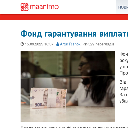
НОВ
Фонд гарантування виплати
15.09.2025
Artur Rizhok
Фон
рок
у пр
Про
Від
гар
За 
зба