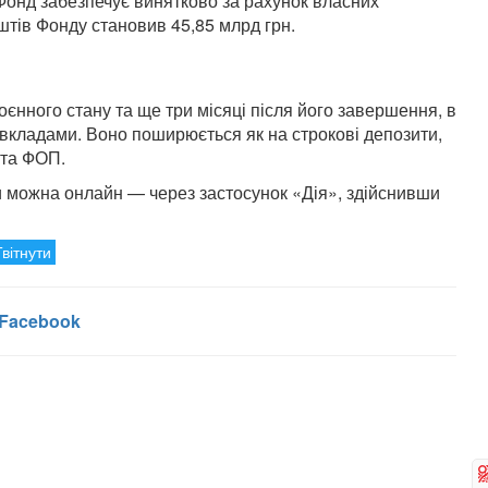
Фонд забезпечує винятково за рахунок власних
штів Фонду становив 45,85 млрд грн.
воєнного стану та ще три місяці після його завершення, в
а вкладами. Воно поширюється як на строкові депозити,
 та ФОП.
и можна онлайн — через застосунок «Дія», здійснивши