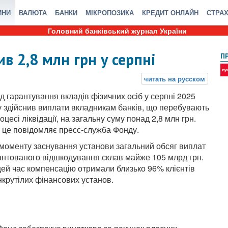
ИНИ
ВАЛЮТА
БАНКИ
МІКРОПОЗИКА
КРЕДИТ ОНЛАЙН
СТРА
Головний банківський журнал України
в 2,8 млн грн у серпні
П
д гарантування вкладів фізичних осіб у серпні 2025
у здійснив виплати вкладникам банків, що перебувають
оцесі ліквідації, на загальну суму понад 2,8 млн грн.
 це повідомляє пресс-служба Фонду.
 моменту заснування установи загальний обсяг виплат
антованого відшкодування склав майже 105 млрд грн.
цей час компенсацію отримали близько 96% клієнтів
нкрутілих фінансових установ.