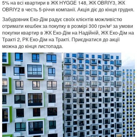
5% на всі квартири в ЖК HYGGE 148, ЖК OBRIY3, ЖК
OBRIY2 в честь 5-річчя компанії. Акція діє до кінця грудня.
Забудовник Еко-Дім радує своїх клієнтів можливістю
отримати кешбек за покупку в розмірі 300 грн/м² за умови
покупки квартир в ЖК Еко-Дім на Надійній, ЖК Еко-Дім на
Тракті 2, РК Еко-Дім на Тракті. Приєднатися до акції
можна до кінця листопада.