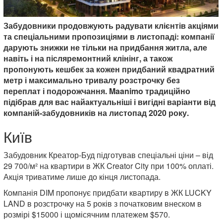
Забудовники продовжують радувати клієнтів акціями
та спеціальними пропозиціями в листопаді: компанії
дарують знижки не тільки на придбання житла, але
навіть і на післяремонтний клінінг, а також
пропонують кешбек за кожен придбаний квадратний
метр і максимально тривалу розстрочку без
переплат і подорожчання. Maanimo традиційно
підібрав для вас найактуальніші і вигідні варіанти від
компаній-забудовників на листопад 2020 року.
Київ
Забудовник Креатор-Буд підготував спеціальні ціни – від
29 700/м² на квартири в ЖК Creator City при 100% оплаті.
Акція триватиме лише до кінця листопада.
Компанія DIM пропонує придбати квартиру в ЖК LUCKY
LAND в розстрочку на 5 років з початковим внеском в
розмірі $15000 і щомісячним платежем $570.