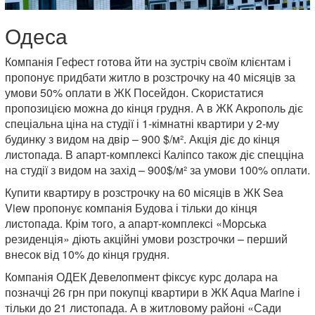
Одеса
Компанія Гефест готова йти на зустріч своїм клієнтам і
пропонує придбати житло в розстрочку на 40 місяців за
умови 50% оплати в ЖК Посейдон. Скористатися
пропозицією можна до кінця грудня. А в ЖК Акрополь діє
спеціальна ціна на студії і 1-кімнатні квартири у 2-му
будинку з видом на двір – 900 $/м². Акція діє до кінця
листопада. В апарт-комплексі Каліпсо також діє спецціна
на студії з видом на захід – 900$/м² за умови 100% оплати.
Купити квартиру в розстрочку на 60 місяців в ЖК Sea
View пропонує компанія Будова і тільки до кінця
листопада. Крім того, а апарт-комплексі «Морська
резиденція» діють акційні умови розстрочки – перший
внесок від 10% до кінця грудня.
Компанія ОДЕК Девелопмент фіксує курс долара на
позначці 26 грн при покупці квартири в ЖК Aqua Marine і
тільки до 21 листопада. А в житловому районі «Сади