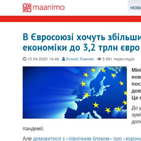
НОВ
В Євросоюзі хочуть збільш
економіки до 3,2 трлн євро
10.04.2020
Ксенія Хижняк
Мін
нов
пос
дов
Це 
До 
зум
доп
пандемії.
Але
домовитися з «північним блоком» про «коро