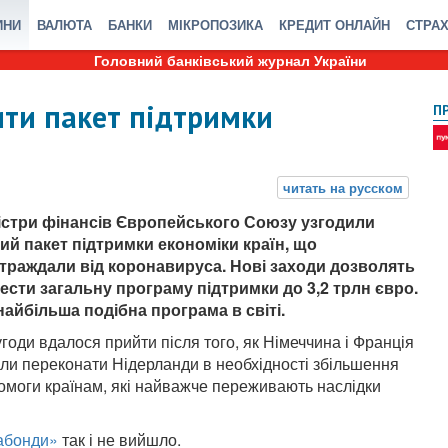
ИНИ
ВАЛЮТА
БАНКИ
МІКРОПОЗИКА
КРЕДИТ ОНЛАЙН
СТРА
Головний банківський журнал України
ити пакет підтримки
П
істри фінансів Європейського Союзу узгодили
ий пакет підтримки економіки країн, що
траждали від коронавируса. Нові заходи дозволять
ести загальну програму підтримки до 3,2 трлн євро.
найбільша подібна програма в світі.
угоди вдалося прийти після того, як Німеччина і Франція
іли переконати Нідерланди в необхідності збільшення
омоги країнам, які найважче переживають наслідки
набонди»
так і не вийшло.