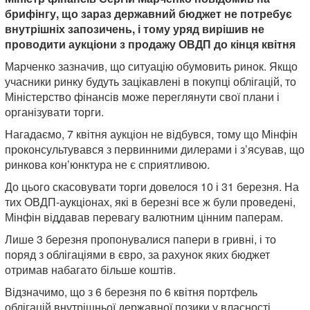
брифінгу, що зараз державний бюджет не потребує
внутрішніх запозичень, і тому уряд вирішив не
проводити аукціони з продажу ОВДП до кінця квітня
Марченко зазначив, що ситуацію обумовить ринок. Якщо
учасники ринку будуть зацікавлені в покупці облігацій, то
Міністерство фінансів може переглянути свої плани і
організувати торги.
Нагадаємо, 7 квітня аукціон не відбувся, тому що Мінфін
проконсультувався з первинними дилерами і з’ясував, що
ринкова кон’юнктура не є сприятливою.
До цього скасовувати торги довелося 10 і 31 березня. На
тих ОВДП-аукціонах, які в березні все ж були проведені,
Мінфін віддавав перевагу валютним цінним паперам.
Лише 3 березня пропонувалися папери в гривні, і то
поряд з облігаціями в євро, за рахунок яких бюджет
отримав набагато більше коштів.
Відзначимо, що з 6 березня по 6 квітня портфель
облігацій внутрішньої державної позики у власності