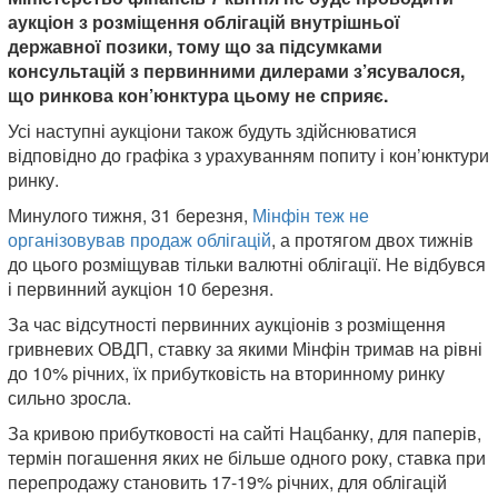
аукціон з розміщення облігацій внутрішньої
державної позики, тому що за підсумками
консультацій з первинними дилерами з’ясувалося,
що ринкова кон’юнктура цьому не сприяє.
Усі наступні аукціони також будуть здійснюватися
відповідно до графіка з урахуванням попиту і кон’юнктури
ринку.
Минулого тижня, 31 березня,
Мінфін теж не
організовував продаж облігацій
, а протягом двох тижнів
до цього розміщував тільки валютні облігації. Не відбувся
і первинний аукціон 10 березня.
За час відсутності первинних аукціонів з розміщення
гривневих ОВДП, ставку за якими Мінфін тримав на рівні
до 10% річних, їх прибутковість на вторинному ринку
сильно зросла.
За кривою прибутковості на сайті Нацбанку, для паперів,
термін погашення яких не більше одного року, ставка при
перепродажу становить 17-19% річних, для облігацій