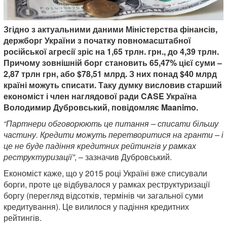
Згідно з актуальними даними Міністерства фінансів,
держборг України з початку повномасштабної
російської агресії зріс на 1,65 трлн. грн., до 4,39 трлн.
Причому зовнішній борг становить 65,47% цієї суми –
2,87 трлн грн, або $78,51 млрд. З них понад $40 млрд
країні можуть списати. Таку думку висловив старший
економіст і член наглядової ради CASE Україна
Володимир Дубровський, повідомляє Maanimo.
“Партнери обговорюють це питання – списати більшу
частину. Кредити можуть перетворитися на гранти – і
це не буде падіння кредитних рейтингів у рамках
реструктуризації”
, – зазначив Дубровський.
Економіст каже, що у 2015 році Україні вже списували
борги, проте це відбувалося у рамках реструктуризації
боргу (перегляд відсотків, термінів чи загальної суми
кредитування). Це вилилося у падіння кредитних
рейтингів.