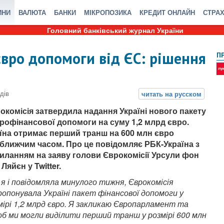
ИНИ
ВАЛЮТА
БАНКИ
МІКРОПОЗИКА
КРЕДИТ ОНЛАЙН
СТРА
Головний банківський журнал України
євро допомоги від ЄС: рішення
П
окомісія затвердила надання Україні нового пакету
рофінансової допомоги на суму 1,2 млрд євро.
їна отримає перший транш на 600 млн євро
ближчим часом. Про це повідомляє РБК-Україна з
иланням на заяву голови Єврокомісії Урсули фон
 Ляйєн у Twitter.
 я і повідомляла минулого тижня, Єврокомісія
ропонувала Україні пакет фінансової допомоги у
мірі 1,2 млрд євро. Я закликаю Європарламент та
б ми могли виділити перший транш у розмірі 600 млн