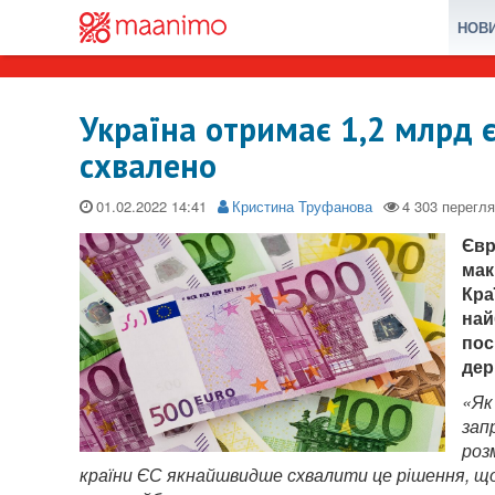
НОВ
Україна отримає 1,2 млрд 
схвалено
01.02.2022
Кристина Труфанова
Євр
мак
Кра
най
пос
дер
«Як
зап
роз
країни ЄС якнайшвидше схвалити це рішення, що