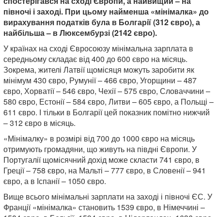
спостерігався на сході Європи, а найвищий – на
півночі і заході. При цьому найменша «мінімалка» до
вирахування податків була в Болгарії (312 євро), а
найбільша – в Люксембурзі (2142 євро).
У країнах на сході Євросоюзу мінімальна зарплата в
середньому складає від 400 до 600 євро на місяць.
Зокрема, жителі Латвії щомісяця можуть заробити як
мінімум 430 євро, Румунії – 466 євро, Угорщини – 487
євро, Хорватії – 546 євро, Чехії – 575 євро, Словаччини –
580 євро, Естонії – 584 євро, Литви – 605 євро, а Польщі –
611 євро. І тільки в Болгарії цей показник помітно нижчий
– 312 євро в місяць.
«Мінімалку» в розмірі від 700 до 1000 євро на місяць
отримують громадяни, що живуть на півдні Європи. У
Португалії щомісячний дохід може скласти 741 євро, в
Греції – 758 євро, на Мальті – 777 євро, в Словенії – 941
євро, а в Іспанії – 1050 євро.
Вище всього мінімальні зарплати на заході і півночі ЄС. У
Франції «мінімалка» становить 1539 євро, в Німеччині –