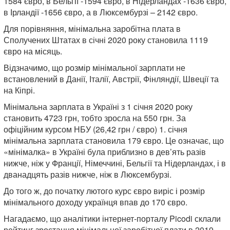
1584 євро, в Бельгії -1594 євро, в Нідерландах -1636 євро,
в Ірландії -1656 євро, а в Люксембурзі – 2142 євро.
Для порівняння, мінімальна заробітна плата в
Сполучених Штатах в січні 2020 року становила 1119
євро на місяць.
Відзначимо, що розмір мінімальної зарплати не
встановлений в Данії, Італії, Австрії, Фінляндії, Швеції та
на Кіпрі.
Мінімальна зарплата в Україні з 1 січня 2020 року
становить 4723 грн, тобто зросла на 550 грн. За
офіційним курсом НБУ (26,42 грн / євро) 1. січня
мінімальна зарплата становила 179 євро. Це означає, що
«мінімалка» в Україні була приблизно в дев’ять разів
нижче, ніж у Франції, Німеччині, Бельгії та Нідерландах, і в
дванадцять разів нижче, ніж в Люксембурзі.
До того ж, до початку лютого курс євро виріс і розмір
мінімального доходу українця впав до 170 євро.
Нагадаємо, що аналітики інтернет-порталу Picodi склали
рейтинг зростання мінімальної заробітної плати в 2019