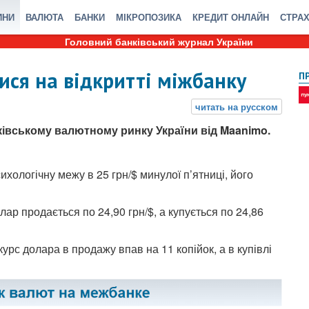
ИНИ
ВАЛЮТА
БАНКИ
МІКРОПОЗИКА
КРЕДИТ ОНЛАЙН
СТРА
Головний банківський журнал України
ся на відкритті міжбанку
П
ківському валютному ринку України від Maanimo.
хологічну межу в 25 грн/$ минулої п’ятниці, його
лар продається по 24,90 грн/$, а купується по 24,86
 курс долара в продажу впав на 11 копійок, а в купівлі