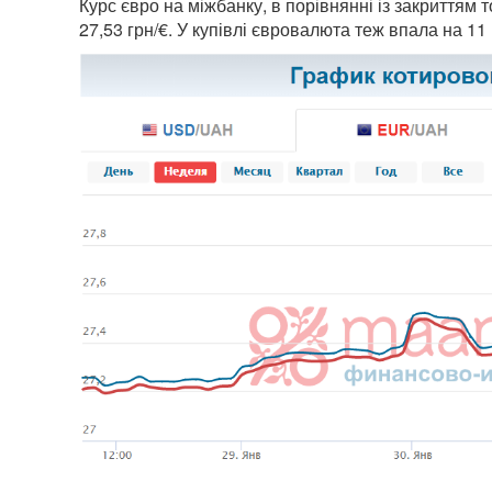
Курс євро на міжбанку, в порівнянні із закриттям т
27,53 грн/€. У купівлі євровалюта теж впала на 11 к