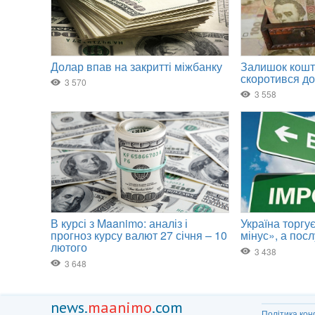
news.
maanimo
.com
Політика кон