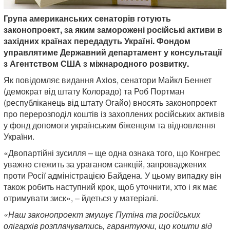
Група американських сенаторів готують
законопроект, за яким заморожені російські активи в
західних країнах передадуть Україні. Фондом
управлятиме Державний департамент у консультації
з Агентством США з міжнародного розвитку.
Як повідомляє видання Axios, сенатори Майкл Беннет
(демократ від штату Колорадо) та Роб Портман
(республіканець від штату Огайо) вносять законопроект
про перерозподіл коштів із захоплених російських активів
у фонд допомоги українським біженцям та відновлення
України.
«Двопартійні зусилля – ще одна ознака того, що Конгрес
уважно стежить за ураганом санкцій, запроваджених
проти Росії адміністрацією Байдена. У цьому випадку він
також робить наступний крок, щоб уточнити, хто і як має
отримувати зиск», – йдеться у матеріалі.
«Наш законопроект змушує Путіна та російських
олігархів розплачуватись, гарантуючи, що кошти від