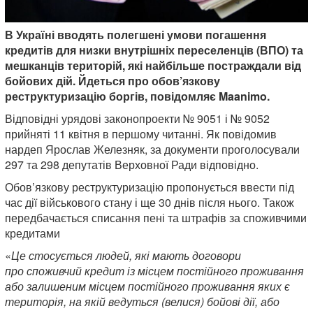
В Україні вводять полегшені умови погашення
кредитів для низки внутрішніх переселенців (ВПО) та
мешканців територій, які найбільше постраждали від
бойових дій. Йдеться про обов’язкову
реструктуризацію боргів, повідомляє Maanimo.
Відповідні урядові законопроекти № 9051 і № 9052
прийняті 11 квітня в першому читанні. Як повідомив
нардеп Ярослав Железняк, за документи проголосували
297 та 298 депутатів Верховної Ради відповідно.
Обов’язкову реструктуризацію пропонується ввести під
час дії військового стану і ще 30 днів після нього. Також
передбачається списання пені та штрафів за споживчими
кредитами
«
Це стосується людей, які мають договори
про споживчий кредит із місцем постійного проживання
або залишеним місцем постійного проживання яких є
територія, на якій ведуться (велися) бойові дії, або