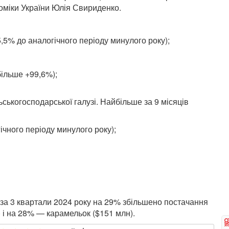
номіки України Юлія Свириденко.
5,5% до аналогічного періоду минулого року);
більше +99,6%);
ьськогосподарської галузі. Найбільше за 9 місяців
ічного періоду минулого року);
 за 3 квартали 2024 року на 29% збільшено постачання
 і на 28% — карамельок ($151 млн).