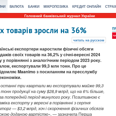
ИНИ
ВАЛЮТА
БАНКИ
МІКРОПОЗИКА
КРЕДИТ ОНЛАЙН
СТРА
Головний банківський журнал України
их товарів зросли на 36%
П
аїнські експортери наростили фізичні обсяги
дажів своїх товарів на 36,2% у січні-вересні 2024
у у порівнянні з аналогічним періодом 2023 року.
алом, експортували 99,3 млн тонн. Про це
ідомляє Maanimo з посиланням на пресслужбу
економіки.
 останні три квартали ми експортували майже 99,3
 тонн продукції на суму $28,9 млрд, що на 6% більше,
 за попередній період минулого року. Позитивною є
аміка експорту у вересні в порівнянні з серпня
орг — $3,2 млрд, хоч і скорочення фізичних обсягів
сокою доданою вартістю»,
— зазначила Перша