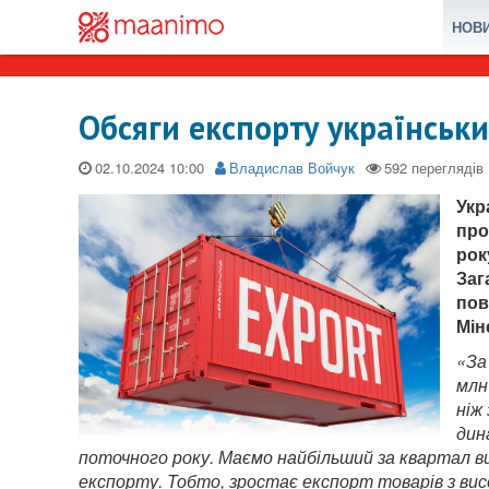
НОВ
Обсяги експорту українськ
02.10.2024
Владислав Войчук
Укр
про
рок
Заг
пов
Мін
«За
млн
ніж
дин
поточного року. Маємо найбільший за квартал вит
експорту. Тобто, зростає експорт товарів з ви