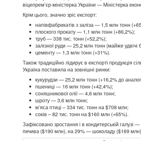
віцепрем’єр-міністерка України — Міністерка еко
Крім цього, значно зріс експорт:
напівфабрикатів з заліза — 1,5 млн тонн (+6
плоского прокату — 1,1 млн тонн (+86,2%);
труб — 338 тис. тонн (+52,2%);
залізної руди — 25,2 млн тонн (майже удвічі 
цементу — 1,3 млн тонн (+31%).
Також традиційно лідирує в експорті продукція сіл
Україна поставила на зовнішні ринки:
кукурудзи — 25,2 млн тонн (+16,2% до аналог
пшениці — 16 млн тонн (+42,4%);
соняшникової олії — 4,6 млн тонн;
шроту — 3,6 млн тонн;
м’яса птиці – 334 тис. тонн на $708 млн;
соків – 82 тис. тонн на $160 млн (+65%).
Зафіксовано зростання і в кондитерській галузі —
печива ($190 млн), на 29% — шоколаду ($169 млн)