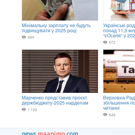
news.
maanimo
.com