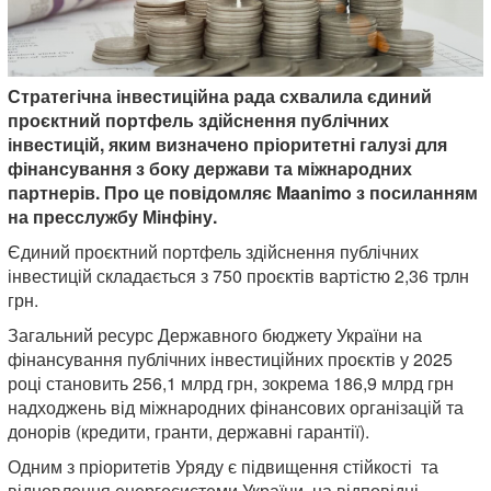
Стратегічна інвестиційна рада схвалила єдиний
проєктний портфель здійснення публічних
інвестицій, яким визначено пріоритетні галузі для
фінансування з боку держави та міжнародних
партнерів. Про це повідомляє Maanimo з посиланням
на пресслужбу Мінфіну.
Єдиний проєктний портфель здійснення публічних
інвестицій складається з 750 проєктів вартістю 2,36 трлн
грн.
Загальний ресурс Державного бюджету України на
фінансування публічних інвестиційних проєктів у 2025
році становить 256,1 млрд грн, зокрема 186,9 млрд грн
надходжень від міжнародних фінансових організацій та
донорів (кредити, гранти, державні гарантії).
Одним з пріоритетів Уряду є підвищення стійкості та
відновлення енергосистеми України, на відповідні