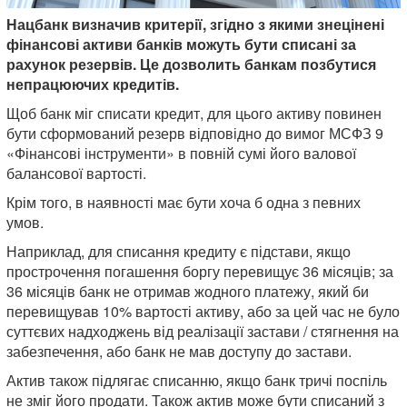
Нацбанк визначив критерії, згідно з якими знецінені
фінансові активи банків можуть бути списані за
рахунок резервів. Це дозволить банкам позбутися
непрацюючих кредитів.
Щоб банк міг списати кредит, для цього активу повинен
бути сформований резерв відповідно до вимог МСФЗ 9
«Фінансові інструменти» в повній сумі його валової
балансової вартості.
Крім того, в наявності має бути хоча б одна з певних
умов.
Наприклад, для списання кредиту є підстави, якщо
прострочення погашення боргу перевищує 36 місяців; за
36 місяців банк не отримав жодного платежу, який би
перевищував 10% вартості активу, або за цей час не було
суттєвих надходжень від реалізації застави / стягнення на
забезпечення, або банк не мав доступу до застави.
Актив також підлягає списанню, якщо банк тричі поспіль
не зміг його продати. Також актив може бути списаний з