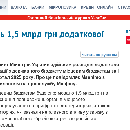
ИНИ
ВАЛЮТА
БАНКИ
МІКРОПОЗИКА
КРЕДИТ ОНЛАЙН
СТРА
Головний банківський журнал України
 1,5 млрд грн додаткової
П
інет Міністрів України здійснив розподіл додаткової
ації з державного бюджету місцевим бюджетам за І
ртал 2025 року. Про це повідомляє Maanimo з
иланням на пресслужбу Мінфіну.
цевим бюджетам буде спрямовано 1,5 млрд грн на
йснення повноважень органів місцевого
оврядування на прифронтових територіях, а також
иторіях, які зазнали негативного впливу у зв’язку з
номасштабною збройною агресією російської
ерації.