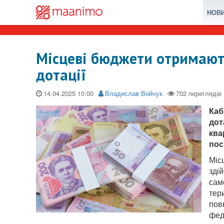
НОВ
Місцеві бюджети отримають
дотації
14.04.2025
Владислав Войчук
Каб
дот
ква
пос
Міс
зді
сам
тер
пов
фед