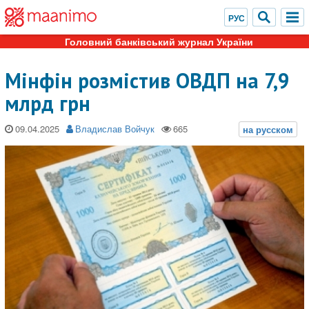
Головний банківський журнал України
Мінфін розмістив ОВДП на 7,9
млрд грн
09.04.2025
Владислав Войчук