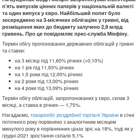
п’ять випусків цінних паперів у національній валюті
та один випуск у євро. Найбільший попит було
зосереджено на 3-місячних облігаціях у гривні, від
розміщення яких до бюджету залучено 2,9 млрд
гривень. Про це повідомляє прес-служба Мінфіну.
Термін обігу пропонованих державних облігацій у гривні
та ставки:
на 3 місяці під 11,60% річних (+0,10%)
на 1 рік під 11,93% річних
на 1,5 роки під 12,00% річних
на 2 роки під 13,00% річних
на 4 роки під 13,09% річних
Термін обігу облігацій, запропонованих у євро, склав 3
місяці, а ставка в річних — 1,75%.
Нагадаємо,
товарообіг роздрібної торгівлі України
в січні
поточного року порівняно з аналогічним місяцем
минулого року в порівнянних цінах зріс на 18%, тоді як у
грудні-2021 зростання склало 5,1%