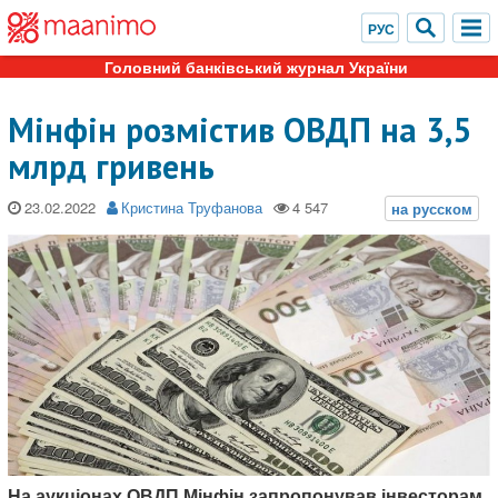
Головний банківський журнал України
Мінфін розмістив ОВДП на 3,5
млрд гривень
23.02.2022
Кристина Труфанова
На аукціонах ОВДП Мінфін запропонував інвесторам