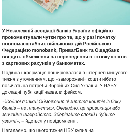
У Незалежній асоціації банків України офіційно
прокоментували чутки про те, що у разі початку
повномасштабних військових дій Російською
Федерацією monobank, ПриватБанк та Ощадбанк
введуть обмеження на переведення в готівку коштів
з карткових рахунків у банкоматах.
Подібна інформація поширювалася в інтернеті минулого
тижня з уточненням, що «заморожені» кошти нібито
позичать на потреби Збройних Сил України. У НАБУ
докладні публікації назвали фейком.
«Жодної паніки! Обмеження зі зняття коштів із боку
банків – не планується. Очевидно, це провокація або
звичайне шахрайство. Зберігайте спокій і будьте
уважні»,
– йдеться у повідомленні.
Нагадаємо, що цього тижня НБУ купив на