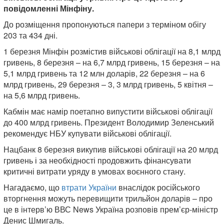
повідомленні Мінфіну.
До розміщення пропонуються папери з терміном обігу
203 та 434 дні.
1 березня Мінфін розмістив військові облігації на 8,1 млрд
гривень, 8 березня – на 6,7 млрд гривень, 15 березня – на
5,1 млрд гривень та 12 млн доларів, 22 березня – на 6
млрд гривень, 29 березня – 3, 3 млрд гривень, 5 квітня –
на 5,6 млрд гривень.
Кабмін має намір поетапно випустити військові облігації
до 400 млрд гривень. Президент Володимир Зеленський
рекомендує НБУ купувати військові облігації.
Нацбанк 8 березня викупив військові облігації на 20 млрд
гривень і за необхідності продовжить фінансувати
критичні витрати уряду в умовах воєнного стану.
Нагадаємо, що
втрати України
внаслідок російського
вторгнення можуть перевищити трильйон доларів – про
це в інтерв’ю ВВС News Україна розповів прем’єр-міністр
Денис Шмигаль.