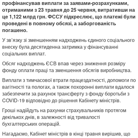
профінансував виплати за заявами-розрахунками,
отриманими з 23 травня до 25 червня, витративши на
це 1,122 млрд грн. ФССУ підкреслює, що платежі були
проведені в повному обсязі, а заборгованість
погашено.
У зв’язку зі зменшенням надходжень єдиного соціального
внеску була десятиденна затримка у фінансуванні
соціальних виплат.
Обсяг надходжень ЄСВ впав через зниження розміру
фонду оплати праці та зменшення обсягів виробництва.
Виплати з тимчасової втрати працездатності, допомоги по
вагітності та пологах, а також похоронні виплати вдалося
забезпечити за рахунок трансферту з фонду боротьби з
COVID-19 відповідно до рішення Кабінету міністрів.
Гроші надійдуть на рахунки страхувальників протягом
декількох днів, в залежності від тривалості
бухгалтерських операцій.
Нагадаємо, Кабінет міністрів в кінці травня вирішив, що