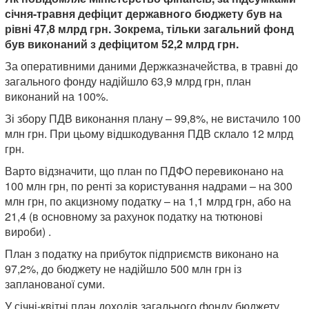
січня-травня дефіцит державного бюджету був на
рівні 47,8 млрд грн. Зокрема, тільки загальний фонд
був виконаний з дефіцитом 52,2 млрд грн.
За оперативними даними Держказначейства, в травні до
загального фонду надійшло 63,9 млрд грн, план
виконаний на 100%.
Зі збору ПДВ виконання плану – 99,8%, не вистачило 100
млн грн. При цьому відшкодування ПДВ склало 12 млрд
грн.
Варто відзначити, що план по ПДФО перевиконано на
100 млн грн, по ренті за користування надрами – на 300
млн грн, по акцизному податку – на 1,1 млрд грн, або на
21,4 (в основному за рахунок податку на тютюнові
вироби) .
План з податку на прибуток підприємств виконано на
97,2%, до бюджету не надійшло 500 млн грн із
запланованої суми.
У січні-квітні план доходів загального фонду бюджету