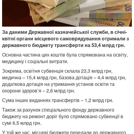
За даними Державної казначейської служби, в січні-
квітні органи місцевого самоврядування отримали з
державного бюджету трансферти на 53,4 млрд грн.
Основна частина цих коштів була спрямована на освіту,
медицину і соціальні витрати.
Зокрема, освітня субвенція склала 23,3 млрд грн,
медична – 15,4 млрд грн, базова дотація – 4,4 млрд грн,
додаткова дотація на утримання установ освіти та
охорони здоров’я – 2,6 млрд грн.
Сума інших виданнях трансфертів – 1,2 млрд грн.
Також за рахунок спеціального фонду державного
бюджету на ремонт доріг було спрямовано субвенції в
сумі 6,5 млрд грн.
У той же час, місцеві бюджети передали до державного