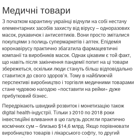
Медичні товари
З початком карантину українці відчули на собі нестачу
елементарних засобів захисту від вірусу – одноразових
масок, рукавичок і антисептиків. Вони просто зміталися
покупцями з полиць супермаркетів і аптек. Епідемія
коронавірусу практично збагатила фармацевтичні
компанії та виробників масок. Однак цікавим є той факт,
що навіть після закінчення пандемії попит на ці товари
збережеться, оскільки люди стануть більш відповідально
ставитися до свого здоров’я. Тому в найближчій
перспективі виробництво і торгівля медичними товарами
стане чудовою нагодою «поставити на рейки» дуже
прибутковий бізнес.
Передрікають швидкий розвиток і монетизацію також
digital health-індустрії. Тільки з 2010 по 2018 роки
інвестиційні вливання в цю галузь досягли практично
космічних сум – близько $14,6 млрд. Якщо порівнювати
виробництво товарів і лікарського софту, то другий