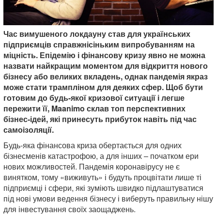
Час вимушеного локдауну став для українських
підприємців справжнісіньким випробуванням на
міцність. Епідемію і фінансову кризу явно не можна
назвати найкращим моментом для відкриття нового
бізнесу або великих вкладень, однак пандемія якраз
може стати трампліном для деяких сфер. Щоб бути
готовим до будь-якої кризової ситуації і легше
пережити її, Maanimo склав топ перспективних
бізнес-ідей, які принесуть прибуток навіть під час
самоізоляції.
Будь-яка фінансова криза обертається для одних
бізнесменів катастрофою, а для інших – початком ери
нових можливостей. Пандемія коронавірусу не є
винятком, тому «виживуть» і будуть процвітати лише ті
підприємці і сфери, які зуміють швидко підлаштуватися
під нові умови ведення бізнесу і виберуть правильну нішу
для інвестування своїх заощаджень.