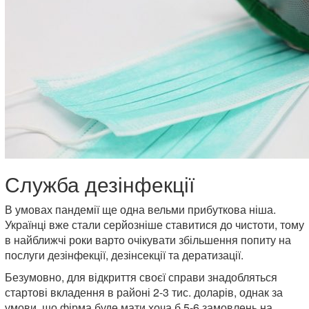
Служба дезінфекції
В умовах пандемії ще одна вельми прибуткова ніша.
Українці вже стали серйозніше ставитися до чистоти, тому
в найближчі роки варто очікувати збільшення попиту на
послуги дезінфекції, дезінсекції та дератизації.
Безумовно, для відкриття своєї справи знадобляться
стартові вкладення в районі 2-3 тис. доларів, однак за
умови, що фірма буде мати хоча б 5-6 замовлень на