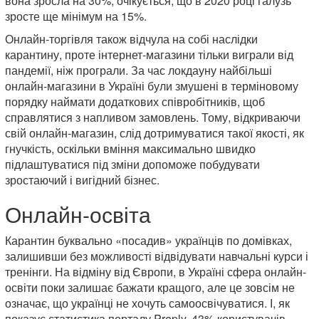
вона зросла на 30%, очікується, що в 2020 році галузь
зросте ще мінімум на 15%.
Онлайн-торгівля також відчула на собі наслідки
карантину, проте інтернет-магазини тільки виграли від
пандемії, ніж програли. За час локдауну найбільші
онлайн-магазини в Україні були змушені в терміновому
порядку наймати додаткових співробітників, щоб
справлятися з напливом замовлень. Тому, відкриваючи
свій онлайн-магазин, слід дотримуватися такої якості, як
гнучкість, оскільки вміння максимально швидко
підлаштуватися під зміни допоможе побудувати
зростаючий і вигідний бізнес.
Онлайн-освіта
Карантин буквально «посадив» українців по домівках,
залишивши без можливості відвідувати навчальні курси і
тренінги. На відміну від Європи, в Україні сфера онлайн-
освіти поки залишає бажати кращого, але це зовсім не
означає, що українці не хочуть самоосвічуватися. І, як
показує статистика порталу Preply, 43% користувачів