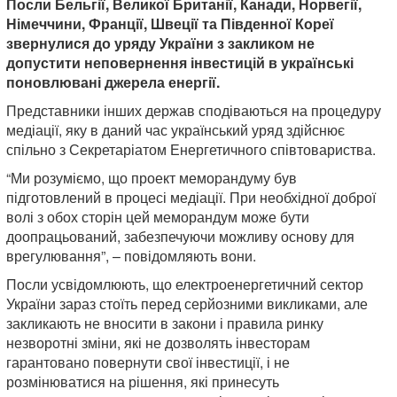
Посли Бельгії, Великої Британії, Канади, Норвегії,
Німеччини, Франції, Швеції та Південної Кореї
звернулися до уряду України з закликом не
допустити неповернення інвестицій в українські
поновлювані джерела енергії.
Представники інших держав сподіваються на процедуру
медіації, яку в даний час український уряд здійснює
спільно з Секретаріатом Енергетичного співтовариства.
“Ми розуміємо, що проект меморандуму був
підготовлений в процесі медіації. При необхідної доброї
волі з обох сторін цей меморандум може бути
доопрацьований, забезпечуючи можливу основу для
врегулювання”, – повідомляють вони.
Посли усвідомлюють, що електроенергетичний сектор
України зараз стоїть перед серйозними викликами, але
закликають не вносити в закони і правила ринку
незворотні зміни, які не дозволять інвесторам
гарантовано повернути свої інвестиції, і не
розмінюватися на рішення, які принесуть