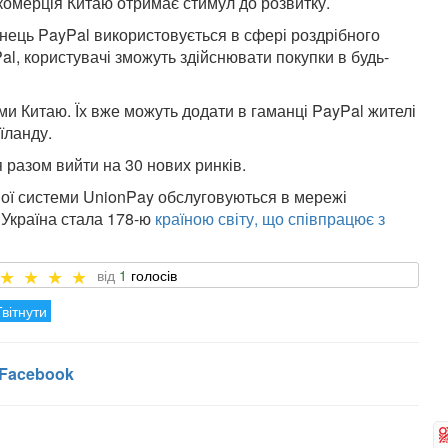
комерція Китаю отримає стимул до розвитку.
нець PayPal використовується в сфері роздрібного
l, користувачі зможуть здійснювати покупки в будь-
и Китаю. Їх вже можуть додати в гаманці PayPal жителі
аїланду.
 разом вийти на 30 нових ринків.
жної системи UnionPay обслуговуються в мережі
 Україна стала 178-ю
країною світу, що співпрацює з
1