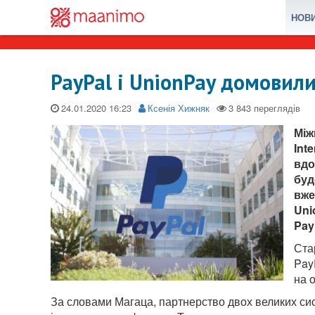
НОВ
PayPal і UnionPay домовил
24.01.2020
Ксенія Хижняк
Між
Int
вдо
буд
вже
Uni
Pay
Ста
Pay
на 
За словами Магаца, партнерство двох великих сис