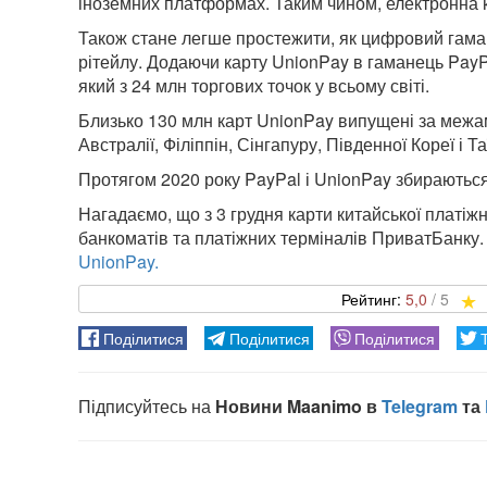
іноземних платформах. Таким чином, електронна 
Також стане легше простежити, як цифровий гама
рітейлу. Додаючи карту UnionPay в гаманець PayPa
який з 24 млн торгових точок у всьому світі.
Близько 130 млн карт UnionPay випущені за межам
Австралії, Філіппін, Сінгапуру, Південної Кореї і Т
Протягом 2020 року PayPal і UnionPay збираються
Нагадаємо, що з 3 грудня карти китайської платі
банкоматів та платіжних терміналів ПриватБанку.
UnionPay.
5,0