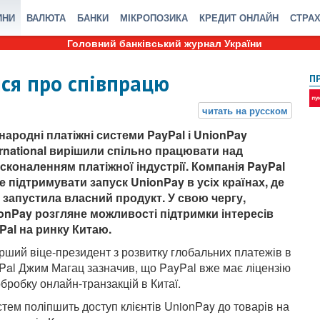
ИНИ
ВАЛЮТА
БАНКИ
МІКРОПОЗИКА
КРЕДИТ ОНЛАЙН
СТРА
Головний банківський журнал України
ися про співпрацю
П
народні платіжні системи PayPal і UnionPay
ernational вирішили спільно працювати над
сконаленням платіжної індустрії. Компанія PayPal
е підтримувати запуск UnionPay в усіх країнах, де
 запустила власний продукт. У свою чергу,
onPay розгляне можливості підтримки інтересів
Pal на ринку Китаю.
рший віце-президент з розвитку глобальних платежів в
Pal Джим Магац зазначив, що PayPal вже має ліцензію
обробку онлайн-транзакцій в Китаї.
тем поліпшить доступ клієнтів UnionPay до товарів на