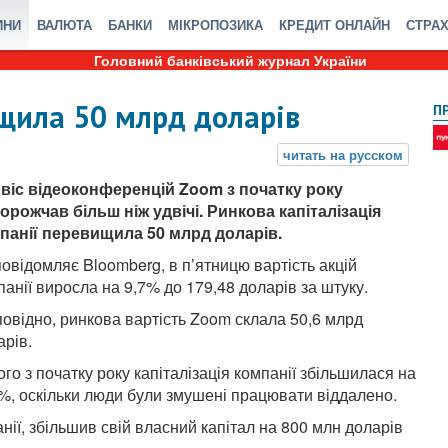
ИНИ
ВАЛЮТА
БАНКИ
МІКРОПОЗИКА
КРЕДИТ ОНЛАЙН
СТРА
Головний банківський журнал України
щила 50 млрд доларів
П
віс відеоконференцій Zoom з початку року
орожчав більш ніж удвічі. Ринкова капіталізація
панії перевищила 50 млрд доларів.
повідомляє Bloomberg, в п’ятницю вартість акцій
панії виросла на 9,7% до 179,48 доларів за штуку.
повідно, ринкова вартість Zoom склала 50,6 млрд
арів.
ого з початку року капіталізація компанії збільшилася на
%, оскільки люди були змушені працювати віддалено.
нії, збільшив свій власний капітал на 800 млн доларів