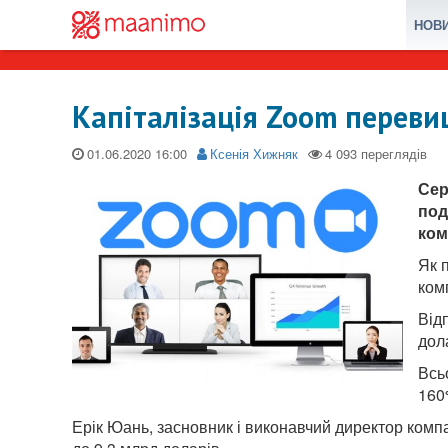
НОВ
Капіталізація Zoom переви
01.06.2020
Ксенія Хижняк
Сер
под
ком
Як 
ком
Від
дол
Всь
160
Ерік Юань, засновник і виконавчий директор компа