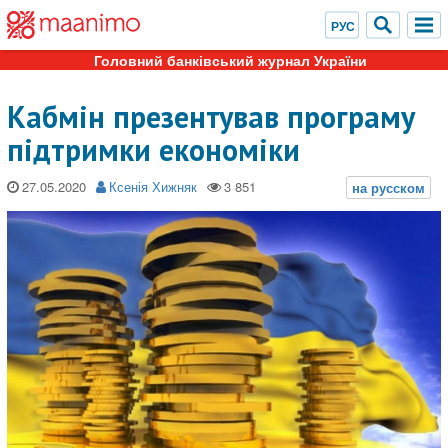
Головний банківський журнал України
Кабмін презентував програму
підтримки економіки
27.05.2020
Ксенія Хижняк