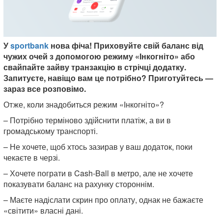
У
sportbank
нова фіча! Приховуйте свій баланс від
чужих очей з допомогою режиму «Інкогніто» або
свайпайте зайву транзакцію в стрічці додатку.
Запитуєте, навіщо вам це потрібно? Приготуйтесь —
зараз все розповімо.
Отже, коли знадобиться режим «Інкогніто»?
– Потрібно терміново здійснити платіж, а ви в
громадському транспорті.
– Не хочете, щоб хтось зазирав у ваш додаток, поки
чекаєте в черзі.
– Хочете пограти в Cash-Ball в метро, але не хочете
показувати баланс на рахунку стороннім.
– Маєте надіслати скрин про оплату, однак не бажаєте
«світити» власні дані.