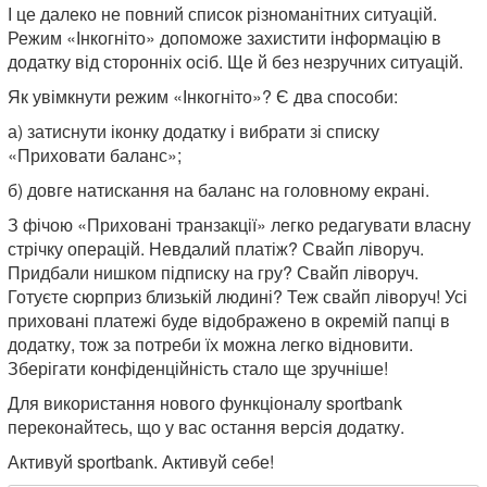
І це далеко не повний список різноманітних ситуацій.
Режим «Інкогніто» допоможе захистити інформацію в
додатку від сторонніх осіб. Ще й без незручних ситуацій.
Як увімкнути режим «Інкогніто»? Є два способи:
а) затиснути іконку додатку і вибрати зі списку
«Приховати баланс»;
б) довге натискання на баланс на головному екрані.
З фічою «Приховані транзакції» легко редагувати власну
стрічку операцій. Невдалий платіж? Свайп ліворуч.
Придбали нишком підписку на гру? Свайп ліворуч.
Готуєте сюрприз близькій людині? Теж свайп ліворуч! Усі
приховані платежі буде відображено в окремій папці в
додатку, тож за потреби їх можна легко відновити.
Зберігати конфіденційність стало ще зручніше!
Для використання нового функціоналу sportbank
переконайтесь, що у вас остання версія додатку.
Активуй sportbank. Активуй себе!