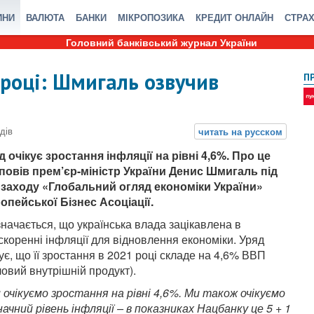
ИНИ
ВАЛЮТА
БАНКИ
МІКРОПОЗИКА
КРЕДИТ ОНЛАЙН
СТРА
Головний банківський журнал України
 році: Шмигаль озвучив
П
д очікує зростання інфляції на рівні 4,6%. Про це
повів прем’єр-міністр України Денис Шмигаль під
 заходу «Глобальний огляд економіки України»
опейської Бізнес Асоціації.
значається, що українська влада зацікавлена ​​в
скоренні інфляції для відновлення економіки. Уряд
кує, що її зростання в 2021 році складе на 4,6% ВВП
ловий внутрішній продукт).
 очікуємо зростання на рівні 4,6%. Ми також очікуємо
начний рівень інфляції – в показниках Нацбанку це 5 + 1