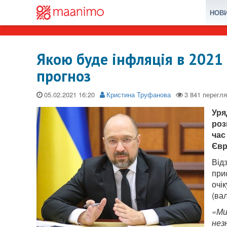
НОВ
Якою буде інфляція в 2021
прогноз
05.02.2021
Кристина Труфанова
Уря
роз
час
Євр
Від
при
очі
(ва
«Ми
нез