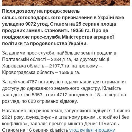
Після дозволу на продаж земель
сільськогосподарського призначення в Україні вже
укладено 9072 угод. Станом на 25 серпня площа
проданих земель становить 19356 га. Про це
повідомляє прес-служба Міністерства аграрної
політики та продовольства України.
За даними прес-служби, найбільше землі продали в
Полтавській області – 2284,1 га, на другому місці
Харківська область – 2197,7 га, на третьому –
Кіровоградська область – 1589,6 га.
За цей час 4767 нотаріусів подали заяви для отримання
доступу до державного земельного кадастру. Кількість
заяв досягло 5353, з них 4712 погоджено, 18 – в черзі на
розгляд, по 623 отримано відмову.
Нагадаємо, що ринок землі, запуск якого відбувся 1 липня
2021 року, функціонує «в штатному режимі, спокійно і без
конфліктів», заявляє прем’єр-міністр Денис Шмигаль.
Станом на 16 серпня кількість
угод купівлі-продажу