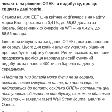
чекають на рішення ОПЕК+ з видобутку, про що
свідчать дані торгів.
Станом на 8:00 EET ціна квітневих ф’ючерсів на нафту
марки Brent зростала на 0,41%, до 88,63 долара за
барель, березневих ф’ючерсів на WTI – на 0,42%, до
88,53 долара.
Інвестори очікують на засідання ОПЕК+, яке заплановане
на середу. Цього дня країни альянсу ухвалять рішення
про видобуток нафти у березні. Ринки вважають, що вони
продовжать щомісяця нарощувати свій сукупний
видобуток на планові 400 тисяч барелів на день у
середньому.
«Нафта за 100 доларів може бути не за горами,
оскільки високі очікування на те, що пропозиція не
наблизиться до попиту, оскільки ОПЕК+ поставить цілі
поступового збільшення видобутку, яких їм не вдасться
досягти»,
– заявили газеті Wall Street Journal аналітики
Oanda.