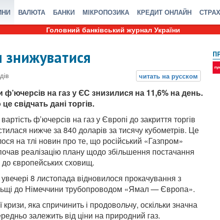
ИНИ
ВАЛЮТА
БАНКИ
МІКРОПОЗИКА
КРЕДИТ ОНЛАЙН
СТРА
Головний банківський журнал України
и знижуватися
П
и ф’ючерсів на газ у ЄС знизилися на 11,6% на день.
 це свідчать дані торгів.
 вартість ф’ючерсів на газ у Європі до закриття торгів
стилася нижче за 840 доларів за тисячу кубометрів. Це
лося на тлі новин про те, що російський «Газпром»
почав реалізацію плану щодо збільшення постачання
у до європейських сховищ.
, увечері 8 листопада відновилося прокачування з
ьщі до Німеччини трубопроводом «Ямал — Європа».
 кризи, яка спричинить і продовольчу, оскільки значна
редньо залежить від ціни на природний газ.