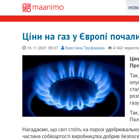
НОВ
Ціни на газ у Європі почал
10.11.2021
Кристина Труфанова
Цін
Про
Так,
опу
ста
роз
газ
Так
Пол
Нагадаємо, що світ стоїть на порозі удобрювальної
частина собівартості виробництва добрив безпосе