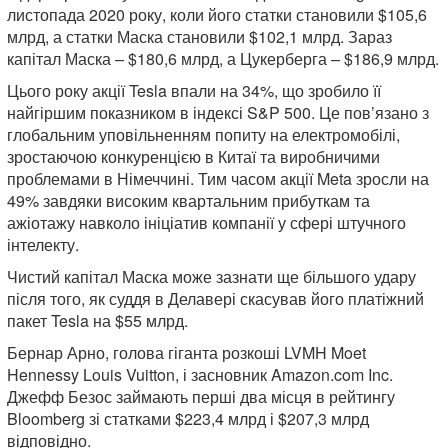
листопада 2020 року, коли його статки становили $105,6
млрд, а статки Маска становили $102,1 млрд. Зараз
капітал Маска – $180,6 млрд, а Цукерберга – $186,9 млрд.
Цього року акції Tesla впали на 34%, що зробило її
найгіршим показником в індексі S&P 500. Це пов’язано з
глобальним уповільненням попиту на електромобілі,
зростаючою конкуренцією в Китаї та виробничими
проблемами в Німеччині. Тим часом акції Meta зросли на
49% завдяки високим квартальним прибуткам та
ажіотажу навколо ініціатив компанії у сфері штучного
інтелекту.
Чистий капітал Маска може зазнати ще більшого удару
після того, як суддя в Делавері скасував його платіжний
пакет Tesla на $55 млрд.
Бернар Арно, голова гіганта розкоші LVMH Moet
Hennessy Louis Vuitton, і засновник Amazon.com Inc.
Джефф Безос займають перші два місця в рейтингу
Bloomberg зі статками $223,4 млрд і $207,3 млрд
відповідно.