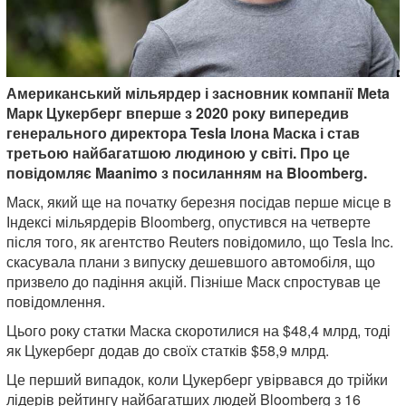
Американський мільярдер і засновник компанії Meta
Марк Цукерберг вперше з 2020 року випередив
генерального директора Tesla Ілона Маска і став
третьою найбагатшою людиною у світі. Про це
повідомляє Maanimo з посиланням на Bloomberg.
Маск, який ще на початку березня посідав перше місце в
Індексі мільярдерів Bloomberg, опустився на четверте
після того, як агентство Reuters повідомило, що Tesla Inc.
скасувала плани з випуску дешевшого автомобіля, що
призвело до падіння акцій. Пізніше Маск спростував це
повідомлення.
Цього року статки Маска скоротилися на $48,4 млрд, тоді
як Цукерберг додав до своїх статків $58,9 млрд.
Це перший випадок, коли Цукерберг увірвався до трійки
лідерів рейтингу найбагатших людей Bloomberg з 16