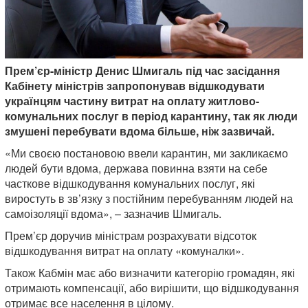
Прем’єр-міністр Денис Шмигаль під час засідання
Кабінету міністрів запропонував відшкодувати
українцям частину витрат на оплату житлово-
комунальних послуг в період карантину, так як люди
змушені перебувати вдома більше, ніж зазвичай.
«Ми своєю постановою ввели карантин, ми закликаємо
людей бути вдома, держава повинна взяти на себе
часткове відшкодування комунальних послуг, які
виростуть в зв’язку з постійним перебуванням людей на
самоізоляції вдома», – зазначив Шмигаль.
Прем’єр доручив міністрам розрахувати відсоток
відшкодування витрат на оплату «комуналки».
Також Кабмін має або визначити категорію громадян, які
отримають компенсації, або вирішити, що відшкодування
отримає все населення в цілому.