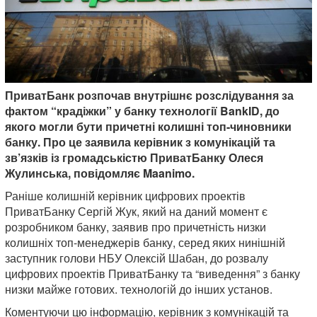
ПриватБанк розпочав внутрішнє розслідування за
фактом “крадіжки” у банку технології BankID, до
якого могли бути причетні колишні топ-чиновники
банку. Про це заявила керівник з комунікацій та
зв’язків із громадськістю ПриватБанку Олеся
Жулинська, повідомляє Maanimo.
Раніше колишній керівник цифрових проектів
ПриватБанку Сергій Жук, який на даний момент є
розробником банку, заявив про причетність низки
колишніх топ-менеджерів банку, серед яких нинішній
заступник голови НБУ Олексій Шабан, до розвалу
цифрових проектів ПриватБанку та “виведення” з банку
низки майже готових. технологій до інших установ.
Коментуючи цю інформацію, керівник з комунікацій та