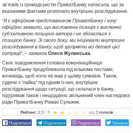
зв’язків із громадськістю ПриватБанку написала, що за
вказаними фактами розпочато внутрішнє розслідування.
“
Я є офіційним представником ПриватБанку і хочу
офіційно заявити, що висловлена позиція є виключно
суб’єктивною позицією автора і не збігається з
позицією банку. Зі свого боку, ми ініціювали внутрішнє
розслідування в банку, щоб зрозуміти всі деталі цієї
ситуації
“, – заявила
Олеся Жулинська
.
Своє повідомлення головна комунікаційниця
ПриватБанку продублювала під кількома постами,
вочевидь, щоб ніхто не мав у цьому сумнівів. Також,
судячи з “лайка” під одним із них, внутрішнє
розслідування щодо ситуації, що склалася в банку,
підтримав також і нещодавно звільнений член наглядової
ради ПриватБанку Роман Сульжик.
2,3
3