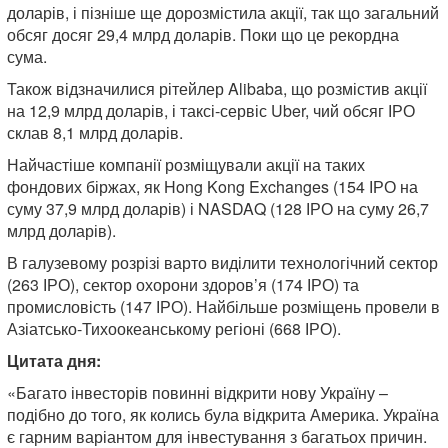
доларів, і пізніше ще дорозмістила акції, так що загальний
обсяг досяг 29,4 млрд доларів. Поки що це рекордна
сума.
Також відзначилися рітейлер Alibaba, що розмістив акції
на 12,9 млрд доларів, і таксі-сервіс Uber, чий обсяг ІРО
склав 8,1 млрд доларів.
Найчастіше компанії розміщували акції на таких
фондових біржах, як Hong Kong Exchanges (154 ІРО на
суму 37,9 млрд доларів) і NASDAQ (128 ІРО на суму 26,7
млрд доларів).
В галузевому розрізі варто виділити технологічний сектор
(263 ІРО), сектор охорони здоров’я (174 ІРО) та
промисловість (147 ІРО). Найбільше розміщень провели в
Азіатсько-Тихоокеанському регіоні (668 ІРО).
Цитата дня:
«Багато інвесторів повинні відкрити нову Україну –
подібно до того, як колись була відкрита Америка. Україна
є гарним варіантом для інвестування з багатьох причин.