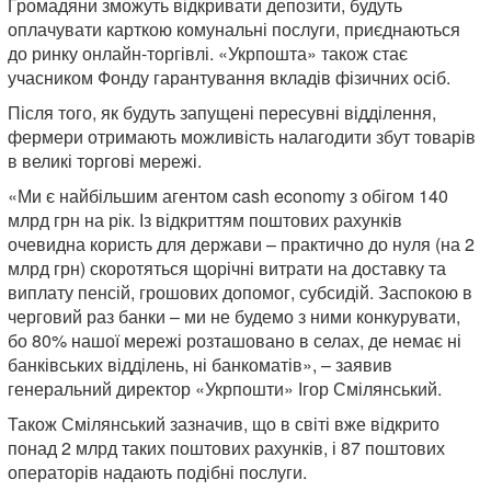
Громадяни зможуть відкривати депозити, будуть
оплачувати карткою комунальні послуги, приєднаються
до ринку онлайн-торгівлі. «Укрпошта» також стає
учасником Фонду гарантування вкладів фізичних осіб.
Після того, як будуть запущені пересувні відділення,
фермери отримають можливість налагодити збут товарів
в великі торгові мережі.
«Ми є найбільшим агентом cash economy з обігом 140
млрд грн на рік. Із відкриттям поштових рахунків
очевидна користь для держави – практично до нуля (на 2
млрд грн) скоротяться щорічні витрати на доставку та
виплату пенсій, грошових допомог, субсидій. Заспокою в
черговий раз банки – ми не будемо з ними конкурувати,
бо 80% нашої мережі розташовано в селах, де немає ні
банківських відділень, ні банкоматів», – заявив
генеральний директор «Укрпошти» Ігор Смілянський.
Також Смілянський зазначив, що в світі вже відкрито
понад 2 млрд таких поштових рахунків, і 87 поштових
операторів надають подібні послуги.