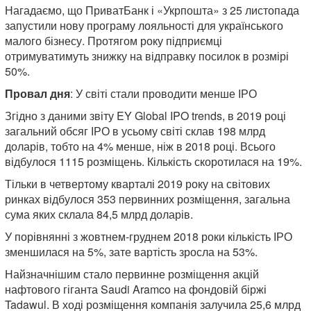
Нагадаємо, що ПриватБанк і «Укрпошта» з 25 листопада
запустили нову програму лояльності для українського
малого бізнесу. Протягом року підприємці
отримуватимуть знижку на відправку посилок в розмірі
50%.
Провал дня
: У світі стали проводити менше ІРО
Згідно з даними звіту EY Global IPO trends, в 2019 році
загальний обсяг ІРО в усьому світі склав 198 млрд
доларів, тобто на 4% менше, ніж в 2018 році. Всього
відбулося 1115 розміщень. Кількість скоротилася на 19%.
Тільки в четвертому кварталі 2019 року на світових
ринках відбулося 353 первинних розміщення, загальна
сума яких склала 84,5 млрд доларів.
У порівнянні з жовтнем-груднем 2018 роки кількість ІРО
зменшилася на 5%, зате вартість зросла на 53%.
Найзначнішим стало первинне розміщення акцій
нафтового гіганта Saudi Aramco на фондовій біржі
Tadawul. В ході розміщення компанія залучила 25,6 млрд