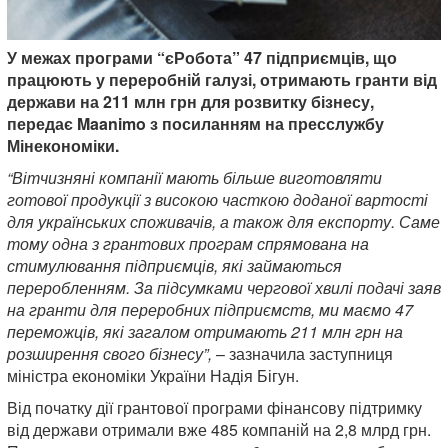
У межах програми “єРобота” 47 підприємців, що
працюють у переробній галузі, отримають гранти від
держави на 211 млн грн для розвитку бізнесу,
передає Maanimo з посиланням на пресслужбу
Мінекономіки.
“Вітчизняні компанії мають більше виготовляти
готової продукції з високою часткою доданої вартості
для українських споживачів, а також для експорту. Саме
тому одна з грантових програм спрямована на
стимулювання підприємців, які займаються
переробленням. За підсумками чергової хвилі подачі заяв
на гранти для переробних підприємств, ми маємо 47
переможців, які загалом отримають 211 млн грн на
розширення свого бізнесу”,
– зазначила заступниця
міністра економіки України Надія Бігун.
Від початку дії грантової програми фінансову підтримку
від держави отримали вже 485 компаній на 2,8 млрд грн.