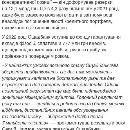
консервативної позиції — він доформував резерви
на 12,1 млрд грн. Це в 4,3 разу більше ніж у 2021 році,
адже було зважено можливі втрати в звітному році
внаслідок погіршення якості кредитного портфеля,
викликаного активною війною.
У 2022 році Ощадбанк вступив до фонду гарантування
вкладів фізосіб, сплативши 777 млн грн внесків,
що відповідно зменшило обсяг річного прибутку
порівняно з попереднім роком.
«
У надважких умовах воєнного стану Ощадбанк зміг
зберегти прибутковість. Це дає нам можливість
утримувати капітал на достатньому рівні та дає
перспективи для виплати державі дивідендів. Однак
позитивний результат ще має бути підтверджено
зовнішнім міжнародним аудитом. Головний результат
року для нас — стабільна робота всього банку, мережі
відділень, дистанційних каналів обслуговування
та завдяки цьому — збереження довіри понад
7 мільйонів клієнтів
», — прокоментував результати року
Сергій Наумов, голова правління Ощадбанку.