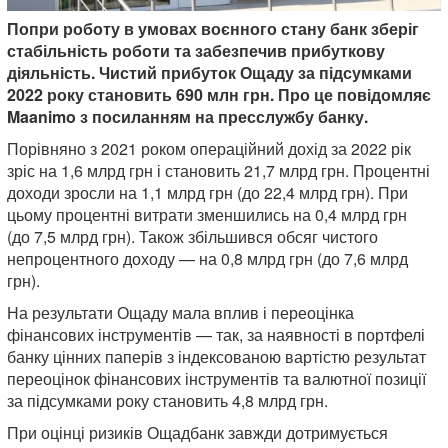
Попри роботу в умовах воєнного стану банк зберіг
стабільність роботи та забезпечив прибуткову
діяльність. Чистий прибуток Ощаду за підсумками
2022 року становить 690 млн грн. Про це повідомляє
Maanimo з посиланням на пресслужбу банку.
Порівняно з 2021 роком операційний дохід за 2022 рік
зріс на 1,6 млрд грн і становить 21,7 млрд грн. Процентні
доходи зросли на 1,1 млрд грн (до 22,4 млрд грн). При
цьому процентні витрати зменшились на 0,4 млрд грн
(до 7,5 млрд грн). Також збільшився обсяг чистого
непроцентного доходу — на 0,8 млрд грн (до 7,6 млрд
грн).
На результати Ощаду мала вплив і переоцінка
фінансових інструментів — так, за наявності в портфелі
банку цінних паперів з індексованою вартістю результат
переоцінок фінансових інструментів та валютної позиції
за підсумками року становить 4,8 млрд грн.
При оцінці ризиків Ощадбанк завжди дотримується