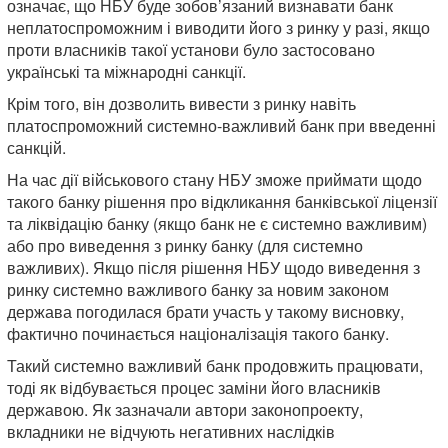
означає, що НБУ буде зобов’язаний визнавати банк
неплатоспроможним і виводити його з ринку у разі, якщо
проти власників такої установи було застосовано
українські та міжнародні санкції.
Крім того, він дозволить вивести з ринку навіть
платоспроможний системно-важливий банк при введенні
санкцій.
На час дії військового стану НБУ зможе приймати щодо
такого банку рішення про відкликання банківської ліцензії
та ліквідацію банку (якщо банк не є системно важливим)
або про виведення з ринку банку (для системно
важливих). Якщо після рішення НБУ щодо виведення з
ринку системно важливого банку за новим законом
держава погодилася брати участь у такому висновку,
фактично починається націоналізація такого банку.
Такий системно важливий банк продовжить працювати,
тоді як відбувається процес заміни його власників
державою. Як зазначали автори законопроекту,
вкладники не відчують негативних наслідків