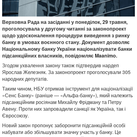
Верховна Рада на засіданні у понеділок, 29 травня,
проголосувала у другому читанні за законопроект
щодо удосконалення процедури виведення з ринку
банку в умовах воєнного стану. Документ дозволяє
Національному банку України націоналізувати банки
підсанкційних власників, повідомляє Maanimo.
Згодом ухвалення закону також підтвердив нардеп
Ярослав Железняк. За законопроект проголосували 305
народних депутатів.
Таким чином, НБУ отримав інструмент для націоналізації
«Сенс Банку» (раніше — «Альфа-банку»), який належить
підсанкційним росіянам Михайлу Фрідману та Петру
Авену. Проти них запровадили санкції як Україна, так і
Євросоюзу.
Новий закон пропонує заборонити підсанкційній особі
набувати або збільшувати значну участь у банку. Це