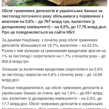
Обсяг гривневих депозитів в українських банках за
листопад поточного року збільшився у порівнянні з
жовтнем на 0,6% – до 767 млрд грн, валютних (у
доларовому еквіваленті) – на 0,5%, до 17,76 млрд дол.
Про це повідомляється на сайти НБУ.
За даними Нацбанку, з початку року обсяг гривневих
депозитів збільшився на 19,7%, валютних – на 23,3%.
Разом з тим залишки за гривневими кредитами зросли на
1% за листопад і скоротилися на 1,7% з початку року – до
602,8 млрд грн.
Залишки за валютними кредитами скоротилися на 0,5%
за листопад і виросли на 0,9% з початку року – до 12,69
млрд дол.
Раніше повідомлялося, що обсяг гривневих депозитів в
українських банках за січень зріс на 1,6% – до 651 млрд
грн, валютних (у доларовому еквіваленті) – на 2,5%, до
17,7 млрд дол. Обсяг гривневих депозитів в українських
банках за вересень збільшився у порівнянні з серпнем на