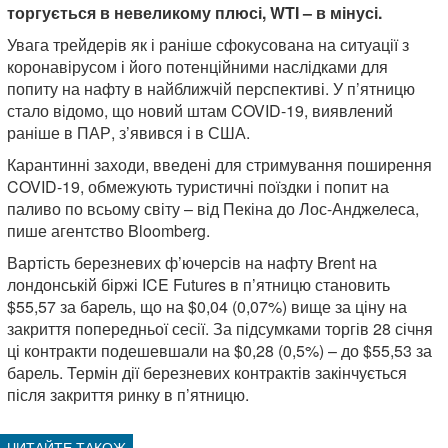
торгується в невеликому плюсі, WTI – в мінусі.
Увага трейдерів як і раніше сфокусована на ситуації з
коронавірусом і його потенційними наслідками для
попиту на нафту в найближчій перспективі. У п’ятницю
стало відомо, що новий штам COVID-19, виявлений
раніше в ПАР, з’явився і в США.
Карантинні заходи, введені для стримування поширення
COVID-19, обмежують туристичні поїздки і попит на
паливо по всьому світу – від Пекіна до Лос-Анджелеса,
пише агентство Bloomberg.
Вартість березневих ф’ючерсів на нафту Brent на
лондонській біржі ICE Futures в п’ятницю становить
$55,57 за барель, що на $0,04 (0,07%) вище за ціну на
закриття попередньої сесії. За підсумками торгів 28 січня
ці контракти подешевшали на $0,28 (0,5%) – до $55,53 за
барель. Термін дії березневих контрактів закінчується
після закриття ринку в п’ятницю.