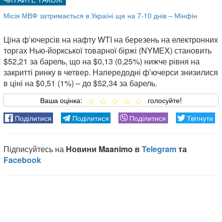
Місія МВФ затримається в Україні ще на 7-10 днів – Мінфін
Ціна ф’ючерсів на нафту WTI на березень на електронних
торгах Нью-йоркської товарної біржі (NYMEX) становить
$52,21 за барель, що на $0,13 (0,25%) нижче рівня на
закритті ринку в четвер. Напередодні ф’ючерси знизилися
в ціні на $0,51 (1%) – до $52,34 за барель.