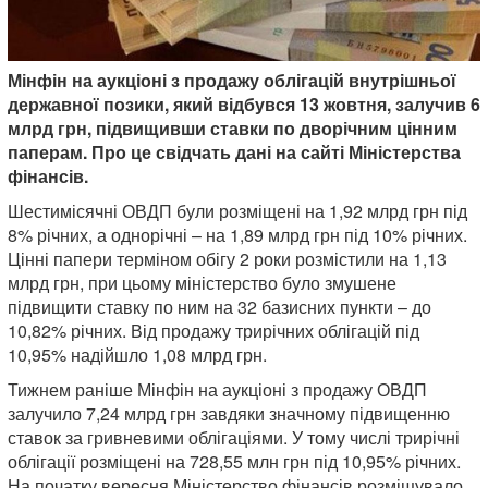
Мінфін на аукціоні з продажу облігацій внутрішньої
державної позики, який відбувся 13 жовтня, залучив 6
млрд грн, підвищивши ставки по дворічним цінним
паперам. Про це свідчать дані на сайті Міністерства
фінансів.
Шестимісячні ОВДП були розміщені на 1,92 млрд грн під
8% річних, а однорічні – на 1,89 млрд грн під 10% річних.
Цінні папери терміном обігу 2 роки розмістили на 1,13
млрд грн, при цьому міністерство було змушене
підвищити ставку по ним на 32 базисних пункти – до
10,82% річних. Від продажу трирічних облігацій під
10,95% надійшло 1,08 млрд грн.
Тижнем раніше Мінфін на аукціоні з продажу ОВДП
залучило 7,24 млрд грн завдяки значному підвищенню
ставок за гривневими облігаціями. У тому числі трирічні
облігації розміщені на 728,55 млн грн під 10,95% річних.
На початку вересня Міністерство фінансів розміщувало