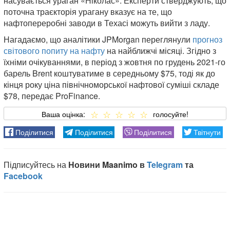
насувається ураган «Ніколас». Експерти стверджують, що
поточна траєкторія урагану вказує на те, що
нафтопереробні заводи в Техасі можуть вийти з ладу.
Нагадаємо, що аналітики JPMorgan переглянули
прогноз
світового попиту на нафту
на найближчі місяці. Згідно з
їхніми очікуваннями, в період з жовтня по грудень 2021-го
барель Brent коштуватиме в середньому $75, тоді як до
кінця року ціна північноморської нафтової суміші складе
$78, передає ProFinance.