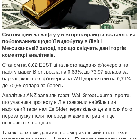
Світові ціни на нафту у вівторок вранці зростають на
побоюваннях щодо її видобутку в Лівії і
Мексиканській затоці, про що свідчать дані торгів і
коментарі аналітиків.
Станом на 8.02 EEST ціна листопадових ф’ючерсів на
нафту марки Brent росла на 0,63%, до 73,97 долара за
барель, жовтневі ф’ючерси на WTI дорожчали на 0,71%,
до 70,95 долара за барель.
Аналітики ANZ заявили газеті Wall Street Journal про те,
що учасники протесту в Лівії закрили найбільший
нафтовий термінал Es Sider через кілька днів після його
перезапуску після попередніх демонстрацій, і це
позначиться на цінах.
Також, за їхніми даними, на американський штат Техас