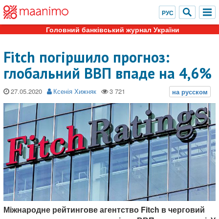
Головний банківський журнал України
Fitch погіршило прогноз:
глобальний ВВП впаде на 4,6%
27.05.2020
Ксенія Хижняк
Міжнародне рейтингове агентство Fitch в черговий