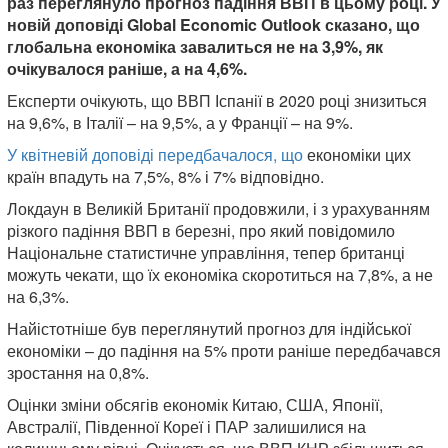
раз переглянуло прогноз падіння ВВП в цьому році. У
новій доповіді Global Economic Outlook сказано, що
глобальна економіка завалиться не на 3,9%, як
очікувалося раніше, а на 4,6%.
Експерти очікують, що ВВП Іспанії в 2020 році знизиться
на 9,6%, в Італії – на 9,5%, а у Франції – на 9%.
У квітневій доповіді передбачалося, що
економіки цих
країн впадуть на 7,5%, 8% і 7% відповідно.
Локдаун в Великій Британії продовжили, і з урахуванням
різкого падіння ВВП в березні, про який повідомило
Національне статистичне управління, тепер британці
можуть чекати, що їх економіка скоротиться на 7,8%, а не
на 6,3%.
Найістотніше був переглянутий прогноз для індійської
економіки – до падіння на 5% проти раніше передбачався
зростання на 0,8%.
Оцінки зміни обсягів економік Китаю, США, Японії,
Австралії, Південної Кореї і ПАР залишилися на