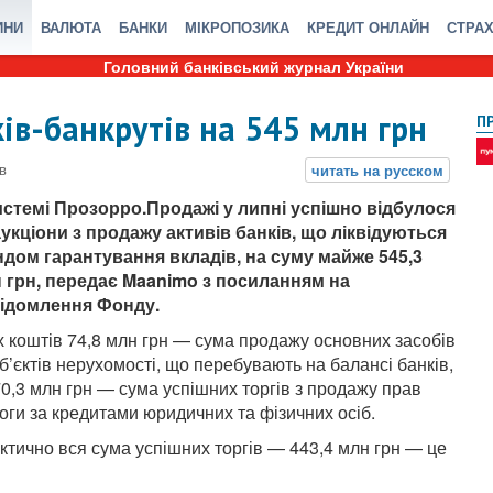
ИНИ
ВАЛЮТА
БАНКИ
МІКРОПОЗИКА
КРЕДИТ ОНЛАЙН
СТРА
Головний банківський журнал України
в-банкрутів на 545 млн грн
П
истемі Прозорро.Продажі у липні успішно відбулося
аукціони з продажу активів банків, що ліквідуються
дом гарантування вкладів, на суму майже 545,3
 грн, передає Maanimo з посиланням на
ідомлення Фонду.
их коштів 74,8 млн грн — сума продажу основних засобів
об’єктів нерухомості, що перебувають на балансі банків,
70,3 млн грн — сума успішних торгів з продажу прав
оги за кредитами юридичних та фізичних осіб.
ктично вся сума успішних торгів — 443,4 млн грн — це