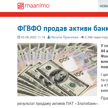
НОВ
ФГВФО продав активи банкі
03.08.2023
Наталія Прокопова
У с
44 
Фон
млн
пов
І ц
та 
а 4
вим
Пра
результат продажу активів ПАТ «Златобанк».